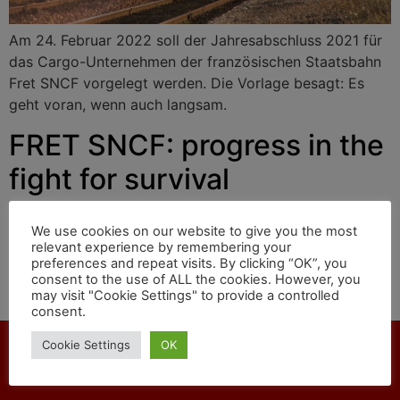
Am 24. Februar 2022 soll der Jahresabschluss 2021 für
das Cargo-Unternehmen der französischen Staatsbahn
Fret SNCF vorgelegt werden. Die Vorlage besagt: Es
geht voran, wenn auch langsam.
FRET SNCF: progress in the
fight for survival
We use cookies on our website to give you the most
On February 24, 2022, the 2021 annual financial
relevant experience by remembering your
statements for the cargo company of the French state
preferences and repeat visits. By clicking “OK”, you
consent to the use of ALL the cookies. However, you
railway Fret SNCF are to be presented. The template
may visit "Cookie Settings" to provide a controlled
states: progress is being made, albeit slowly.
consent.
Cookie Settings
OK