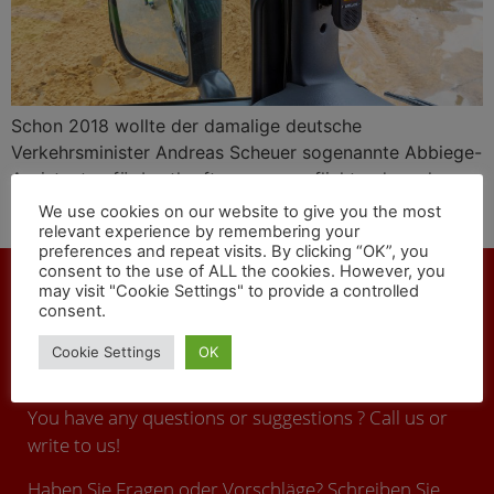
Schon 2018 wollte der damalige deutsche
Verkehrsminister Andreas Scheuer sogenannte Abbiege-
Assistenten für Lastkraftwagen verpflichtend machen.
Technische Lösungen gegen tödliche Unfälle bietet das
We use cookies on our website to give you the most
Unternehmen Brigade Electronics BV an.
relevant experience by remembering your
preferences and repeat visits. By clicking “OK”, you
consent to the use of ALL the cookies. However, you
may visit "Cookie Settings" to provide a controlled
consent.
CONTACT
Cookie Settings
OK
You have any questions or suggestions ? Call us or
write to us!
Haben Sie Fragen oder Vorschläge? Schreiben Sie