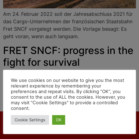
Am 24. Februar 2022 soll der Jahresabschluss 2021 für
das Cargo-Unternehmen der französischen Staatsbahn
Fret SNCF vorgelegt werden. Die Vorlage besagt: Es
geht voran, wenn auch langsam.
FRET SNCF: progress in the
fight for survival
We use cookies on our website to give you the most
On February 24, 2022, the 2021 annual financial
relevant experience by remembering your
statements for the cargo company of the French state
preferences and repeat visits. By clicking “OK”, you
consent to the use of ALL the cookies. However, you
railway Fret SNCF are to be presented. The template
may visit "Cookie Settings" to provide a controlled
states: progress is being made, albeit slowly.
consent.
Cookie Settings
OK