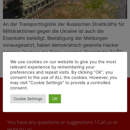
An der Transportlogistik der Russischen Streitkräfte für
Militäraktionen gegen die Ukraine ist auch die
Eisenbahn beteiligt. Bestätigung der Meldungen
vorausgesetzt, haben demokratisch gesinnte Hacker
zentrale Rechner der Belarussischen Staatsbahn BelŽD
(БелЖД) angegriffen, um den Transport russischen
We use cookies on our website to give you the most
Militärgeräts an die belarussisch-ukrainische Grenze zu
relevant experience by remembering your
preferences and repeat visits. By clicking “OK”, you
verzögern.
consent to the use of ALL the cookies. However, you
may visit "Cookie Settings" to provide a controlled
consent.
Cookie Settings
OK
CONTACT
You have any questions or suggestions ? Call us or
write to us!