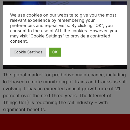
We use cookies on our website to give you the most
relevant experience by remembering your
preferences and repeat visits. By clicking “OK”, you
consent to the use of ALL the cookies. However, you
may visit "Cookie Settings" to provide a controlled
consent.
Cookie Settings
OK
The global market for predictive maintenance, including
IoT-based remote monitoring of trains and tracks, is still
evolving. It has an expected annual growth rate of 21
percent over the next three years. The Internet of
Things (IoT) is redefining the rail industry – with
significant benefits.