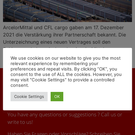
ArcelorMittal und CFL cargo gaben am 17. Dezember
2021 die Verstärkung ihrer Partnerschaft bekannt. Die
Unterzeichnung eines neuen Vertrages soll den
Schienenverkehr zwischen den ArcelorMittal-
Produktionsstandorten in Luxemburg und den
We use cookies on our website to give you the most
Gütertransport in ganz Europa verbessern.
relevant experience by remembering your
preferences and repeat visits. By clicking “OK”, you
consent to the use of ALL the cookies. However, you
may visit "Cookie Settings" to provide a controlled
consent.
CONTACT
Cookie Settings
OK
You have any questions or suggestions ? Call us or
write to us!
Haben Sie Fragen oder Vorschläge? Schreiben Sie